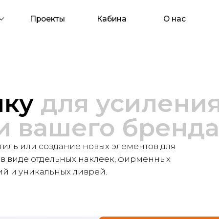
Проекты
Кабина
О нас
Контакты
у
для усиления до
вашего бренда
ли создание новых элементов для
 отдельных наклеек, фирменных
никальных ливрей.