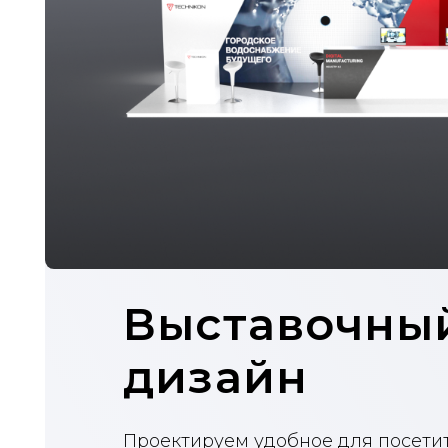
Выставочный
дизайн
Проектируем удобное для посетителей
пространство с ярким и выразительны
соответствии с корпоративным стилем.
Прорабатываем конструктивное решен
застройщиков.
Создание концепции
Проект стенда