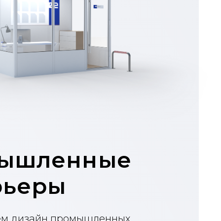
енные
ы
 промышленных
м элементы
онные объекты.
ра
екты