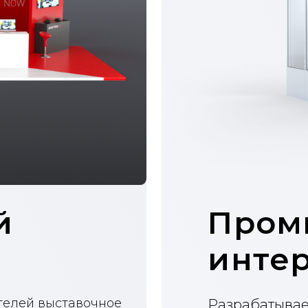
Промышл
интерьер
 выставочное
Разрабатываем дизайн
м дизайном в
помещений. Проектируе
навигации и информаци
ие для
Дизайн пром. интерье
Элементы навигации
Информационные объ