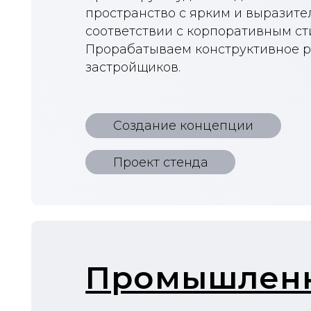
Промышленны
Инжиниринг
Проекты