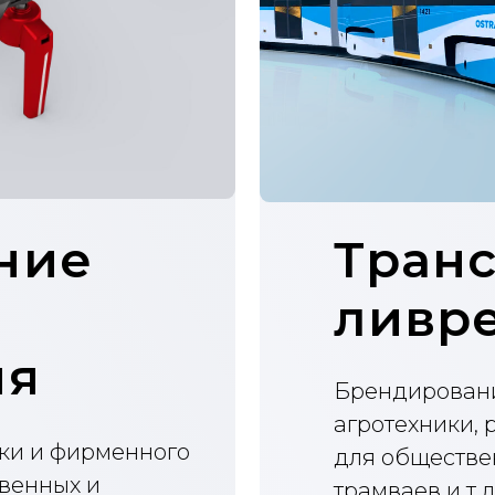
е
Транспор
ливреи
Брендирование строй-, 
агротехники, разработк
 фирменного
для общественного тран
ых и
трамваев и т.д. для выс
конкретной транспортно
Ливреи для транспо
Презентационные л