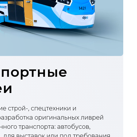
тные
спецтехники и
а оригинальных ливрей
спорта: автобусов,
тавок или под требования
й системы.
рта
ивреи