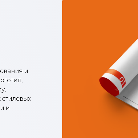
ия и
п,
левых