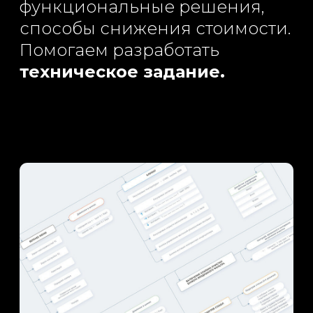
проект
Начать работать с нами легко.
Просто заполните форму и
опишите ваш проект или
позвоните нам. Поможем вашему
продукту стать лучше и
успешнее, а бизнесу –
продуктивным, эффективным и
конкурентным через дизайн.
+375 29 341 03 33