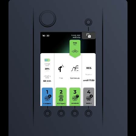
самообслуживания
Для платежных терминалов,
банкоматов, касс
самообслуживания,
инфокиосков, валидаторов,
максимально понятные и
современные интерфейсы. Что
бы всем пользователям было
приятно.
Зарядная станция