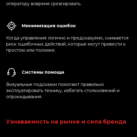
оператору вовремя среагировать.
Минимизация ошибок
Когда управление логично и предсказуемо, снижается
риск ошибочных действий, которые могут привести к
простою или поломке.
Системы помощи
Визуальные подсказки помогают правильно
эксплуатировать технику, избегать столкновений и
опрокидывания.
Смотреть больше работ
Узнаваемость на рынке и сила бренда
Процесс UI/UX
проектирования