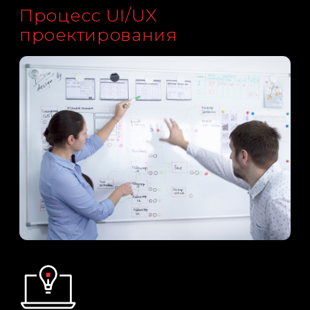
Создаем библиотеку всех
графических элементов и
анимаций для интерфейса.
Оформляем понятное
руководство по их
применению и компоновке
для дальнейшего
программирования.