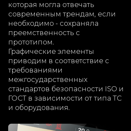
Бюро промышленного дизайна
D3 Design предоставляет услуги
по полному циклу создания
продукта: дизайн, инжиниринг,
прототип для транспорта,
сельхоз и спец. техники,
оборудования и приборов.
Проектируем UI UX дизайн
машинных интерфейсов.
Работаем с компаниями из
Беларуси и России.
Воплотим ваши
идеи в жизнь
info@d3design.by