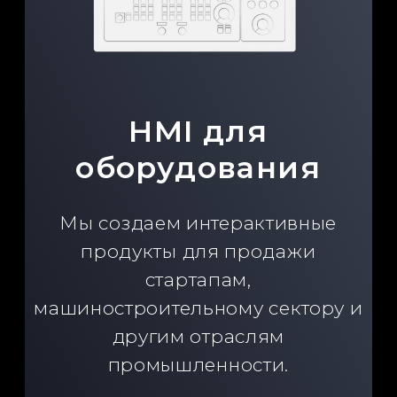
HMI
для транспорта
и машин
Для рабочих мест мы делаем
интуитивно понятные,
современные интерфейсы. В них
мы выделяем главное и убираем
лишнее.
ЖД транспорт
Сельхоз машины
Колесный транспорт