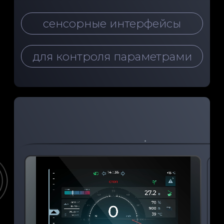
UX|UI
для мобильных
приложений