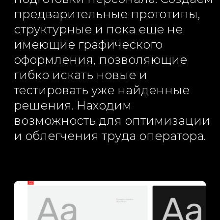
обработку персональных данных и
соглашаетесь c
политикой
конфиденциальности.
Услуги
Проекты
Промышленный
Транспорт
дизайн
Инжиниринг
Пром. дизайн
Изготовление
Интерфейсы
прототипов
Дизайн
Сайты
интерфейсов HMI
3D-визуализации