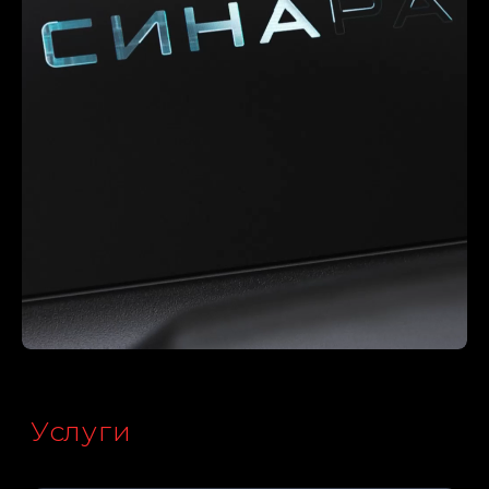
Услуги
UX|UI
для терминалов