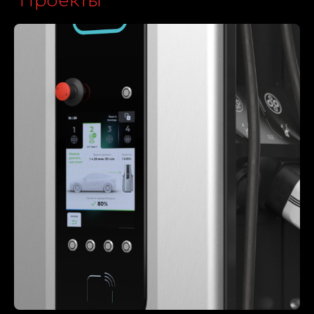
Анализируем и исследуем
функциональные и визуальные
особенности продукции
конкурентов. Находим
отраслевые и сегментные
тренды, удачные
функциональные решения,
способы снижения стоимости.
Помогаем разработать
техническое задание.
Узнать больше