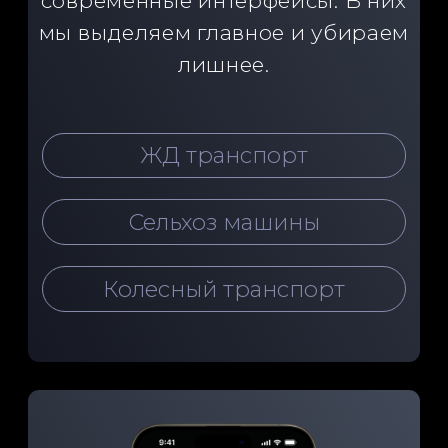
WEB для
машиностроения
Мы создаем сайты для помощи в
продвижении стартапам,
машиностроительному сектору и
другим отраслям
промышленности.
Корпоративный сайт
Лендинг на Tilda