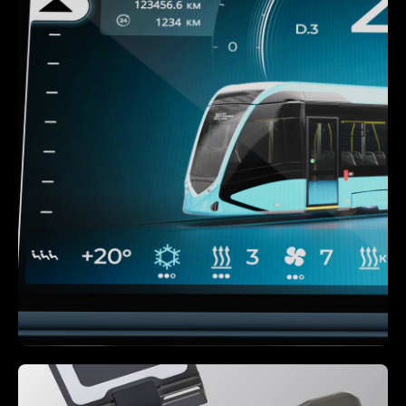
дизайн. UI
Создаем стилевую концепцию,
которая могла отвечать
современным трендам, если
необходимо - сохраняла
преемственность с
прототипом.
Графические элементы
приводим в соответствие с
требованиями
межгосударственных
стандартов безопасности ISO и
ГОСТ в зависимости от типа ТС
Узнать больше
и оборудования.