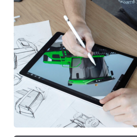
Услуги
Промышлен
дизайн
Инжиниринг
Изготовлени
Бюро промышленного
прототипов
дизайна D3 Design