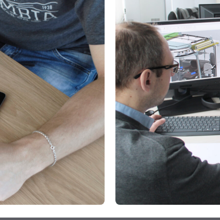
Проекты
Направления
О нас
Конт
ный
Транспорт и
Транспорт
Вакансии
колесная техника
Оборудование и
Пром. дизайн
приборы
е
Интерфейсы