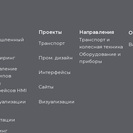
Сайты
 HMI
ации
Визуализации
знь
y
ссылка на источник
оглашение о конфиденциальности