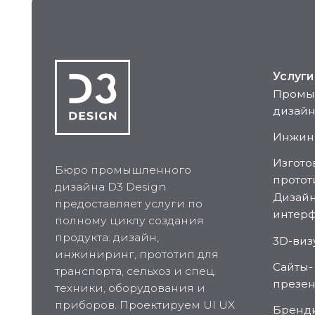
Дизайн
предоставляет услуги по
интерфейсов
полному циклу создания
продукта: дизайн,
3D-визуализ
инжиниринг, прототип для
Сайты-
транспорта, сельхоз и спец.
презентации
техники, оборудования и
приборов. Проектируем UI UX
Брендинг
дизайн машинных
интерфейсов. Работаем с
компаниями из Беларуси и
России.
Воплотим ваши идеи в жи
info@d3design.b
2026 © ООО "Д3Дизайн"
При перепечатке и использовании информации 
обязательна.
Оставляя свои личные данные, вы принимаете
С