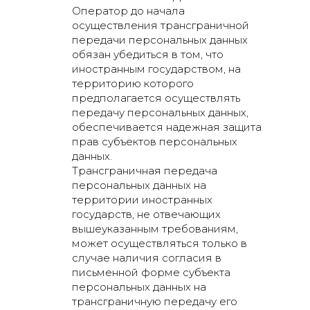
Оператор до начала
Бюро промышленного дизайна
осуществления трансграничной
D3 Design предоставляет услуги
передачи персональных данных
по полному циклу создания
обязан убедиться в том, что
продукта: дизайн, инжиниринг,
иностранным государством, на
прототип для транспорта,
территорию которого
сельхоз и спец. техники,
предполагается осуществлять
оборудования и приборов.
Проектируем UI UX дизайн
передачу персональных данных,
машинных интерфейсов.
обеспечивается надежная защита
Работаем с компаниями из
прав субъектов персональных
Беларуси и России.
данных.
Воплотим ваши
Трансграничная передача
идеи в жизнь
персональных данных на
территории иностранных
info@d3design.by
государств, не отвечающих
вышеуказанным требованиям,
может осуществляться только в
случае наличия согласия в
письменной форме субъекта
персональных данных на
трансграничную передачу его