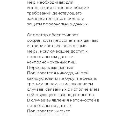
мер, необходимых для
выполнения в полном объеме
требований действующего
законодательства в области
защиты персональных данных.
Оператор обеспечивает
сохранность персональных данных
и принимает все возможные
меры, исключающие доступ к
персональным данным
неуполномоченных лиц.
Персональные данные
Пользователя никогда, ни при
Услуги
Проекты
каких условиях не будут переданы
Промышленный
третьим лицам, за исключением
Транспорт
дизайн
случаев, связанных с исполнением
Инжиниринг
действующего законодательства.
Пром. дизайн
Изготовление
В случае выявления неточностей в
Интерфейсы
прототипов
персональных данных,
Дизайн
Пользователь может
Сайты
интерфейсов HMI