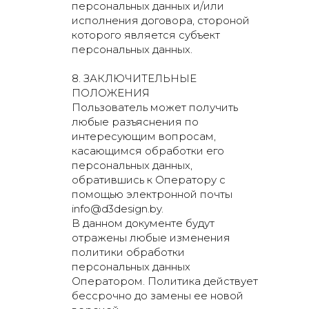
персональных данных и/или
исполнения договора, стороной
которого является субъект
персональных данных.
8. ЗАКЛЮЧИТЕЛЬНЫЕ
2026 © ООО "Д3Дизайн"
ПОЛОЖЕНИЯ
При перепечатке и использовании
Пользователь может получить
информации ссылка на источник
любые разъяснения по
обязательна.
интересующим вопросам,
касающимся обработки его
Оставляя свои личные данные,
персональных данных,
вы принимаете
Соглашение о
обратившись к Оператору с
конфиденциальности
помощью электронной почты
info@d3design.by.
В данном документе будут
отражены любые изменения
политики обработки
персональных данных
Оператором. Политика действует
бессрочно до замены ее новой