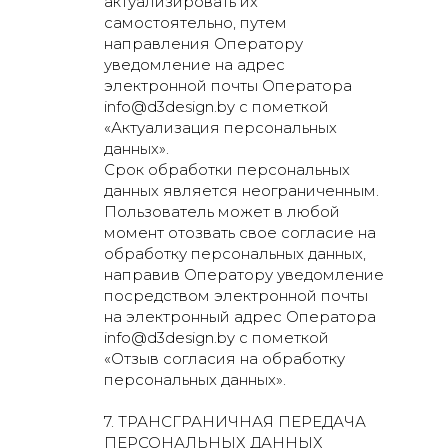
актуализировать их
3D-визуализации
самостоятельно, путем
Визуализации
направления Оператору
Сайты-презентации
уведомление на адрес
электронной почты Оператора
Брендинг
info@d3design.by с пометкой
Направления
О нас
«Актуализация персональных
Транспорт и
Вакансии
данных».
колесная техника
Оборудование и
Срок обработки персональных
приборы
данных является неограниченным.
Контакты
Пользователь может в любой
момент отозвать свое согласие на
обработку персональных данных,
направив Оператору уведомление
посредством электронной почты
на электронный адрес Оператора
info@d3design.by с пометкой
«Отзыв согласия на обработку
персональных данных».
7. ТРАНСГРАНИЧНАЯ ПЕРЕДАЧА
ПЕРСОНАЛЬНЫХ ДАННЫХ