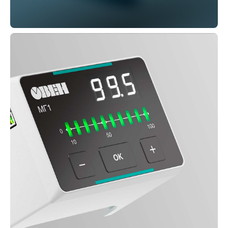
Начать работать с нами легко.
Просто заполните форму и
опишите ваш проект или
позвоните нам. Поможем вашему
продукту стать лучше и
успешнее, а бизнесу –
продуктивным, эффективным и
конкурентным через дизайн.
+375 29 341 03 33
Узнать больше