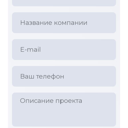
сельхоз и спец. техники,
оборудования и приборов.
Проектируем UI UX дизайн
машинных интерфейсов.
Работаем с компаниями из
Беларуси и России.
Воплотим ваши
идеи в жизнь
info@d3design.by