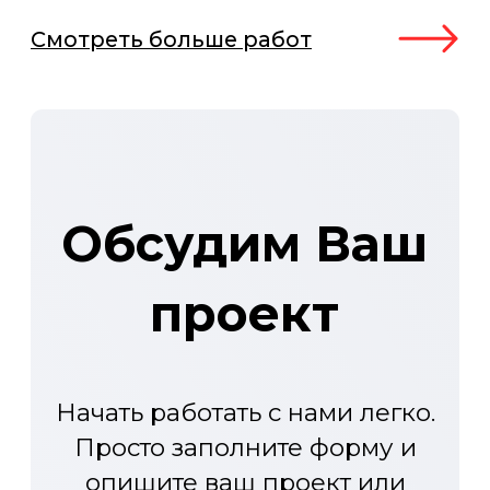
Услуги
Проекты
Промышленный
Транспорт
дизайн
Инжиниринг
Пром. дизайн
Изготовление
Интерфейсы
прототипов
Дизайн
Сайты
интерфейсов HMI
3D-визуализации
Визуализации
Сайты-презентации
Брендинг
Направления
О нас